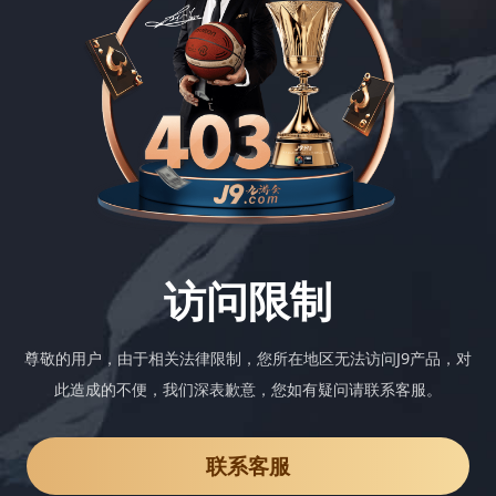
访问限制
尊敬的用户，由于相关法律限制，您所在地区无法访问J9产品，对
此造成的不便，我们深表歉意，您如有疑问请联系客服。
联系客服