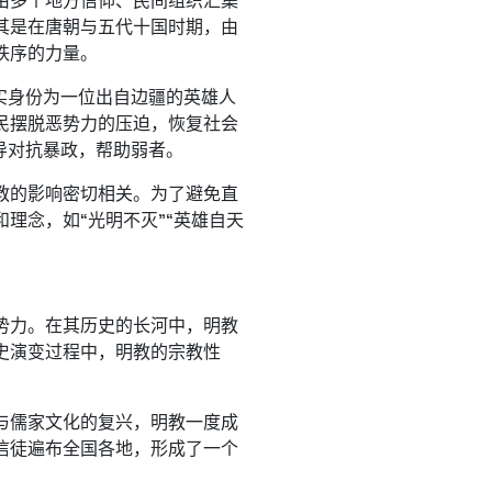
由多个地方信仰、民间组织汇集
其是在唐朝与五代十国时期，由
秩序的力量。
实身份为一位出自边疆的英雄人
民摆脱恶势力的压迫，恢复社会
导对抗暴政，帮助弱者。
教的影响密切相关。为了避免直
理念，如“光明不灭”“英雄自天
势力。在其历史的长河中，明教
史演变过程中，明教的宗教性
与儒家文化的复兴，明教一度成
信徒遍布全国各地，形成了一个