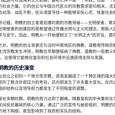
的起源可以追溯到公元初期，最初它并不是一个宗教，而是一个
的社会力量。它的创立与中国古代民众的宗教需求密切相关，尤
治动荡、战乱不断，民众渴望寻找一种能够安抚心灵、恢复社会
书记载，明教的创立者是初唐时期的宗教领袖——光明使者，真
光明使者的创建目的是希望通过传播光明与正义的理念，帮助人
平与安宁。因此，明教从一开始便树立了“光明正大”的宗旨，倡
之外，明教的创立背景还与当时中原地区的佛教、道教等传统宗
主流宗教发生冲突，明教在早期便吸纳了佛教、道教的一些教义和
等，这使得它能够在复杂的社会环境中迅速获得支持与发展。
明教的历史演变
从创立之初的一个地方性宗教，逐渐发展成了一个跨区域的强大
经历了数次外部压力的考验，还内部发生了许多重大变化。在历
组织结构以及领导权力都发生了不同程度的调整。
是在宋朝时期，明教的势力达到了巅峰。随着皇权的中央集权化
民间反抗暴政的核心力量。通过广泛的宣传与秘密组织，明教的
的地下网络，甚至影响到了政府和军队的结构。