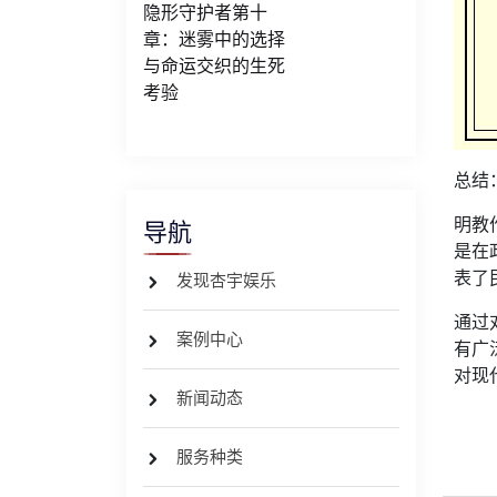
隐形守护者第十
章：迷雾中的选择
与命运交织的生死
考验
总结
明教
导航
是在
表了
发现杏宇娱乐
通过
案例中心
有广
对现
新闻动态
服务种类