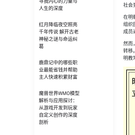
寻我内心的力量与
社会
人生的深度
在明
组织
红月降临夜空照亮
成员
千年传说 解开古老
神秘之谜与命运纠
然而
葛
转移
明教
鹿鼎记中的哪些职
业最能省钱并帮助
主人快速积累财富
魔兽世界WMO模型
解析与应用探讨：
从游戏开发到玩家
自定义创作的深度
剖析