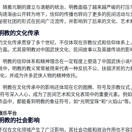
，随着元朝的建立与清朝的统治，明教面临了越来越严峻的打压
构逐渐由公开转为地下，信仰的传播也转向了更多的民间活动与
秘密社团的形式在民间广泛流传，并影响到了后来的文化、艺术
明教的文化传承
的文化传承贯穿了多个世纪，不仅体现在宗教仪式和信仰体系上
方面。尤其是明教对中国武侠文化、民间故事以及英雄传说的影
，明教的信仰体系和精神理念在一定程度上塑造了中国武侠小说中
说中，明教的教义常常被用来代表一种反抗不公、扶弱济贫的力
文化，并成为许多武侠人物的精神依托。
，明教在文化传承中的影响还体现在它的图腾、符号及宗教仪式上
的符号深入人心，成为了民间艺术和文化表现中的重要元素。例
作品中，都能看到明教的象征符号，如“光明宝珠”和“火焰山”等
娱乐平台
明教的社会影响
不仅在文化领域产生了广泛影响，其社会功能和政治作用也不容