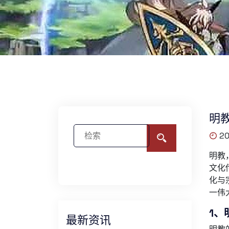
明
20
明教
文化
化与
一伟
1、
最新资讯