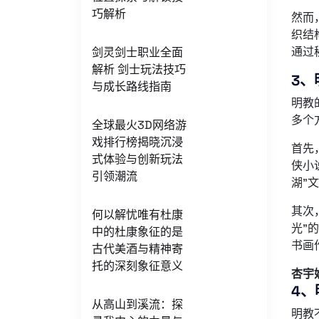
巧解析
然而
织结
通过
剑灵剑士职业全面
解析 剑士玩法技巧
3、
与成长路线指南
明教
多个
全球最火3D网络游
戏排行榜揭晓沉浸
首先
式体验与创新玩法
侠小
引领潮流
湖”
其次
何以解忧唯有杜康
光”
中的杜康象征的是
书画
古代美酒与精神寄
托的深刻象征意义
杏宇
4、
从高山到溪流：探
明教