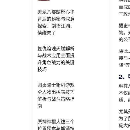
明教
而成
天龙八部蝶影心华
于政
背后的秘密与深意
据史
探索：剑指江湖，
物。
情缘未了
的公
复仇焰魂天赋解析
除此
与战术应用全面提
接与
升角色战力的关键
降”
技巧
2、
圆桌骑士街机游戏
明教
全人物出招表技巧
不仅
解析与战斗策略指
质、
南
尤其
为了
原神神樱大祓三个
庞大
位置探索与解锁技