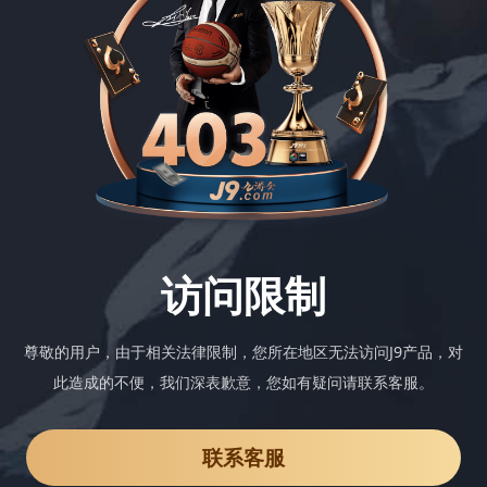
访问限制
尊敬的用户，由于相关法律限制，您所在地区无法访问J9产品，对
此造成的不便，我们深表歉意，您如有疑问请联系客服。
联系客服