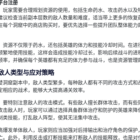
平台注册
，玩家需要合理规划资源的使用，包括生命药水、攻击药水以及
建议检查当前副本层数的敌人数量和难度，适当带上更多的恢复
在每个洞窟中的商店购买时，要优先选择一些提升团队整体能力
，资源不仅限于药水，还包括英雄的体力和技能冷却时间。在进
频繁地使用技能，这样会造成技能冷却过长，影响后续战斗的进
频率，并确保每个英雄都有充足的体力参与战斗，也是资源管理
敌人类型与应对策略
婪洞窟副本中，敌人类型繁多，每种敌人都有不同的攻击方式和
定相应的战术，能够大大提高通关效率。
，要特别注意敌人的攻击模式。有些敌人擅长群体攻击，而有些
攻击敌人时，玩家可以通过选择具备群体治疗和防护的英雄来降
制类技能，打乱敌人阵型，使其无法集中攻击。
高爆发单体敌人，玩家则应当加强对后排输出和治疗角色的保护
亡。此外，利用反击或打断技能来打断敌人的技能释放，也是对