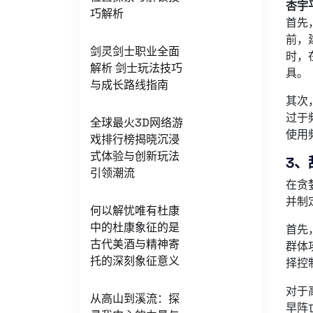
杏宇
巧解析
首先
前，
剑灵剑士职业全面
时，
解析 剑士玩法技巧
具。
与成长路线指南
其次
过于
全球最火3D网络游
使用
戏排行榜揭晓沉浸
式体验与创新玩法
3、
引领潮流
在贪
并制
何以解忧唯有杜康
中的杜康象征的是
首先
古代美酒与精神寄
群体
托的深刻象征意义
择控
对于
从高山到溪流：探
早阵