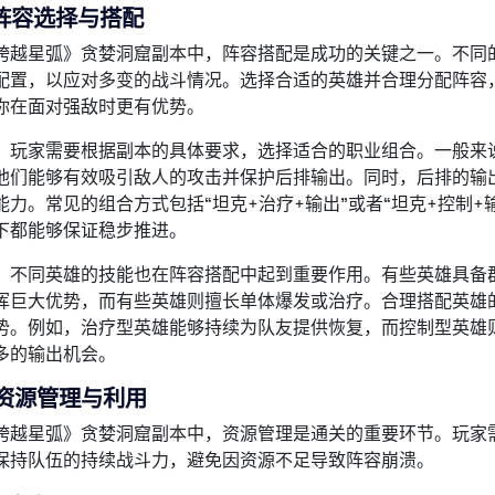
阵容选择与搭配
跨越星弧》贪婪洞窟副本中，阵容搭配是成功的关键之一。不同
配置，以应对多变的战斗情况。选择合适的英雄并合理分配阵容
你在面对强敌时更有优势。
，玩家需要根据副本的具体要求，选择适合的职业组合。一般来
他们能够有效吸引敌人的攻击并保护后排输出。同时，后排的输
能力。常见的组合方式包括“坦克+治疗+输出”或者“坦克+控制+
下都能够保证稳步推进。
，不同英雄的技能也在阵容搭配中起到重要作用。有些英雄具备
挥巨大优势，而有些英雄则擅长单体爆发或治疗。合理搭配英雄
势。例如，治疗型英雄能够持续为队友提供恢复，而控制型英雄
多的输出机会。
资源管理与利用
跨越星弧》贪婪洞窟副本中，资源管理是通关的重要环节。玩家
保持队伍的持续战斗力，避免因资源不足导致阵容崩溃。