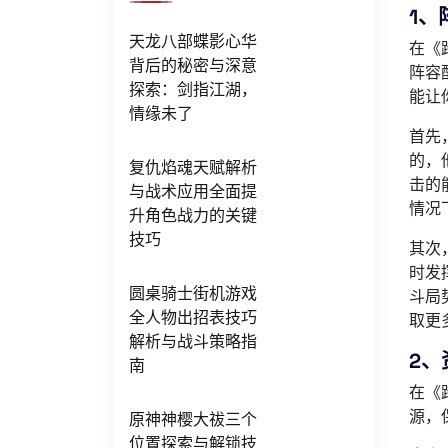
1、
天龙八部蝶影心华
在《
背后的秘密与深意
阵容
探索：剑指江湖，
能让
情缘未了
首先
的，
复仇焰魂天赋解析
击的
与战术应用全面提
情况
升角色战力的关键
技巧
其次
时发
圆桌骑士街机游戏
斗局
全人物出招表技巧
取更
解析与战斗策略指
2、
南
在《
源，
原神神樱大祓三个
位置探索与解锁技