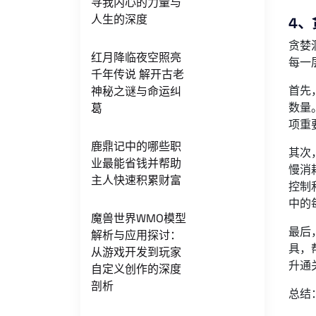
寻我内心的力量与
人生的深度
4、
贪婪
红月降临夜空照亮
每一
千年传说 解开古老
首先
神秘之谜与命运纠
数量
葛
项重
鹿鼎记中的哪些职
其次
业最能省钱并帮助
慢消
主人快速积累财富
控制
中的
魔兽世界WMO模型
最后
解析与应用探讨：
具，
从游戏开发到玩家
升通
自定义创作的深度
剖析
总结