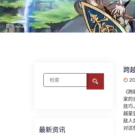
跨
20
《跨
家的
技巧
越星
敌人
对这
最新资讯