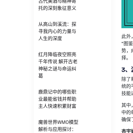
古代美酒与精神寄
托的深刻象征意义
从高山到溪流：探
寻我内心的力量与
此外
人生的深度
“图
势，
红月降临夜空照亮
择。
千年传说 解开古老
神秘之谜与命运纠
3、
葛
除了
统的
鹿鼎记中的哪些职
技能
业最能省钱并帮助
其中
主人快速积累财富
中的
确保
魔兽世界WMO模型
解析与应用探讨：
杏宇