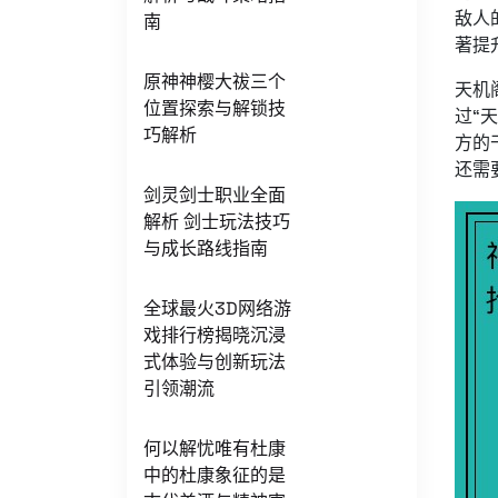
敌人
南
著提
原神神樱大祓三个
天机
位置探索与解锁技
过“
巧解析
方的
还需
剑灵剑士职业全面
解析 剑士玩法技巧
与成长路线指南
全球最火3D网络游
戏排行榜揭晓沉浸
式体验与创新玩法
引领潮流
何以解忧唯有杜康
中的杜康象征的是