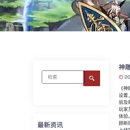
神
20
《神
设置
验及
玩家
体验
顾新
最新资讯