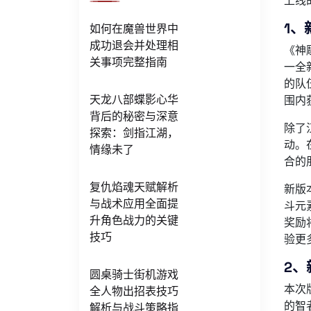
上线
1、
如何在魔兽世界中
成功退会并处理相
《神
关事项完整指南
一全
的队
天龙八部蝶影心华
围内
背后的秘密与深意
除了
探索：剑指江湖，
动。
情缘未了
合的
复仇焰魂天赋解析
新版
与战术应用全面提
斗元
升角色战力的关键
奖励
技巧
验更
2、
圆桌骑士街机游戏
本次
全人物出招表技巧
的智
解析与战斗策略指