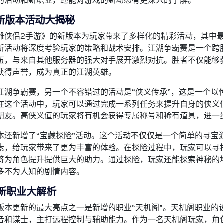
的活动和新职业，还能对游戏的新动态有更深入的了解。
新版本活动大揭秘
雕侠侣2手游》的新版本为玩家带来了多样化的精彩活动，其中最
新活动将深度考验玩家的策略和战术安排。江湖争霸赛是一个跨
伍，与来自其他服务器的强大对手展开激烈对抗。胜者不仅能够
获得声誉，成为真正的江湖英雄。
江湖争霸赛，另一个不容错过的活动是“侠义传承”，这是一个以
在这个活动中，玩家可以通过完成一系列任务来提升自身的侠义
朋友。高侠义值的玩家将有机会获得专属称号和稀有道具，进一
本还新增了“宝藏探险”活动。这个活动不仅仅是一个简单的寻宝
素，给玩家带来了更为丰富的体验。在探险过程中，玩家可以寻
将为角色提升提供巨大的助力。通过探险，玩家还能探索神秘的
多不为人知的剧情内容。
新职业大解析
版本更新的最大亮点之一是新增的职业“天机阁”。天机阁职业的
者和谋士，主打远程控制与辅助能力。作为一名天机阁玩家，角色