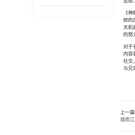
总结
《神
统的
天机
的努
对于
内容
社交
与兄
上一篇
烟雨江