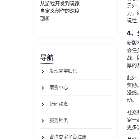
从游戏开发到玩家
另外
自定义创作的深度
力，
剖析
玩性
4、
新版
会任
导航
战、
厚的
发现杏宇娱乐
此外
奖励
案例中心
浸感
动。
新闻动态
社交
家一
服务种类
更多
咨询杏宇平台注册