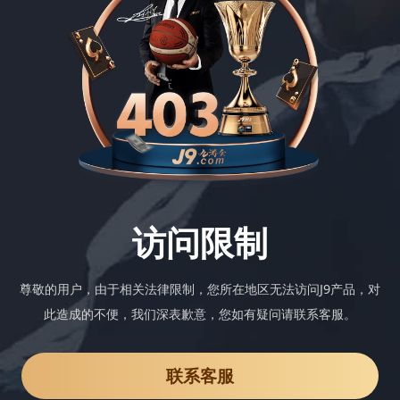
访问限制
尊敬的用户，由于相关法律限制，您所在地区无法访问J9产品，对
此造成的不便，我们深表歉意，您如有疑问请联系客服。
联系客服