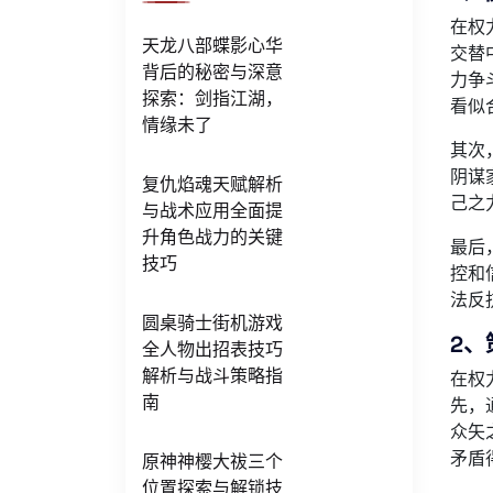
在权
天龙八部蝶影心华
交替
背后的秘密与深意
力争
探索：剑指江湖，
看似
情缘未了
其次
阴谋
复仇焰魂天赋解析
己之
与战术应用全面提
升角色战力的关键
最后
技巧
控和
法反
圆桌骑士街机游戏
2、
全人物出招表技巧
解析与战斗策略指
在权
南
先，
众矢
矛盾
原神神樱大祓三个
位置探索与解锁技