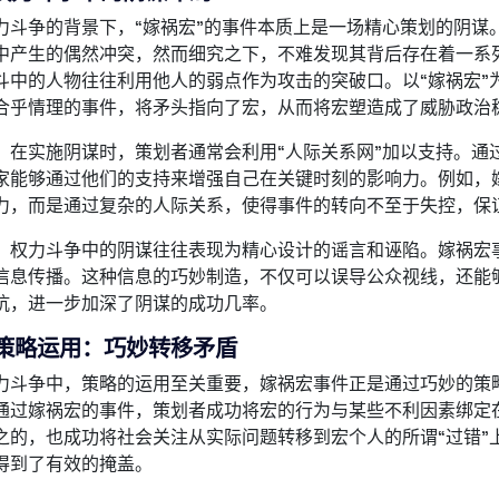
力斗争的背景下，“嫁祸宏”的事件本质上是一场精心策划的阴谋
中产生的偶然冲突，然而细究之下，不难发现其背后存在着一系
斗中的人物往往利用他人的弱点作为攻击的突破口。以“嫁祸宏”
合乎情理的事件，将矛头指向了宏，从而将宏塑造成了威胁政治
，在实施阴谋时，策划者通常会利用“人际关系网”加以支持。通
家能够通过他们的支持来增强自己在关键时刻的影响力。例如，
力，而是通过复杂的人际关系，使得事件的转向不至于失控，保
，权力斗争中的阴谋往往表现为精心设计的谣言和诬陷。嫁祸宏
信息传播。这种信息的巧妙制造，不仅可以误导公众视线，还能
抗，进一步加深了阴谋的成功几率。
策略运用：巧妙转移矛盾
力斗争中，策略的运用至关重要，嫁祸宏事件正是通过巧妙的策
通过嫁祸宏的事件，策划者成功将宏的行为与某些不利因素绑定
之的，也成功将社会关注从实际问题转移到宏个人的所谓“过错”
得到了有效的掩盖。