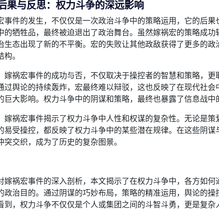
、后果与反思：权力斗争的深远影响
宏事件的发生，不仅仅是一次政治斗争中的策略运用，它的后果
中的牺牲品，最终被迫退出了政治舞台。虽然嫁祸宏的策略成功
治生态出现了新的不平衡。宏的失败让其他政敌获得了更多的政
结构。
，嫁祸宏事件的成功与否，不仅取决于操控者的智慧和策略，更
通过舆论的持续轰炸，宏最终难以辩驳，这也反映了在现代社会
的巨大影响。权力斗争中的阴谋和策略，最终也暴露了信息战中
，嫁祸宏事件揭示了权力斗争中人性和权谋的复杂性。无论是策
的易受操控，都反映了权力斗争中的某些潜在规律。在这些阴谋
冲突交织，成为了历史的复杂图景。
：
对嫁祸宏事件的深入剖析，本文揭示了在权力斗争中，各方如何
的政治目的。通过阴谋的巧妙布局，策略的精准运用，舆论的操
看到，权力斗争不仅仅是个人或集团之间的斗智斗勇，更是复杂