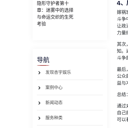
4
隐形守护者第十
章：迷雾中的选择
嫁祸
与命运交织的生死
斗争
考验
让政
力量
其次
知。
斗争
导航
最后
发现杏宇娱乐
公众
益与
案例中心
总结
新闻动态
通过
自己
服务种类
可以