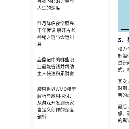
寻我内心的力量与
人生的深度
红月降临夜空照亮
千年传说 解开古老
神秘之谜与命运纠
3、
葛
权力
制媒
鹿鼎记中的哪些职
过新
业最能省钱并帮助
式，
主人快速积累财富
其次
时刻
魔兽世界WMO模型
者的
解析与应用探讨：
从游戏开发到玩家
最后
自定义创作的深度
怒、
剖析
的舆