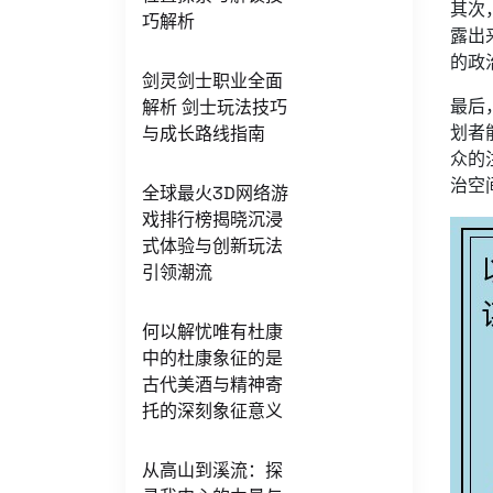
其次
巧解析
露出
的政
剑灵剑士职业全面
最后
解析 剑士玩法技巧
划者
与成长路线指南
众的
治空
全球最火3D网络游
戏排行榜揭晓沉浸
式体验与创新玩法
引领潮流
何以解忧唯有杜康
中的杜康象征的是
古代美酒与精神寄
托的深刻象征意义
从高山到溪流：探