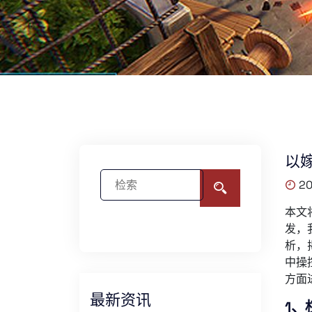
以
20
本文
发，
析，
中操
方面
最新资讯
1、