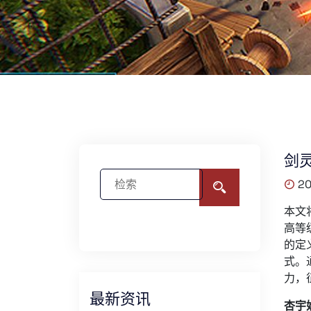
剑
20
本文
高等
的定
式。
力，
最新资讯
杏宇