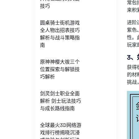
常包
技巧
来积
进阶
圆桌骑士街机游戏
紫色
全人物出招表技巧
性。
解析与战斗策略指
玩家
南
3、
原神神樱大祓三个
获得
位置探索与解锁技
的材
巧解析
挑战
剑灵剑士职业全面
解析 剑士玩法技巧
与成长路线指南
全球最火3D网络游
戏排行榜揭晓沉浸