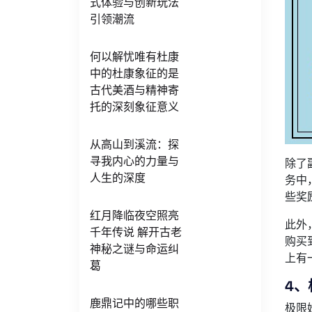
式体验与创新玩法
引领潮流
何以解忧唯有杜康
中的杜康象征的是
古代美酒与精神寄
托的深刻象征意义
从高山到溪流：探
寻我内心的力量与
除了
人生的深度
务中
些奖
红月降临夜空照亮
此外
千年传说 解开古老
购买
神秘之谜与命运纠
上有
葛
4
鹿鼎记中的哪些职
极限