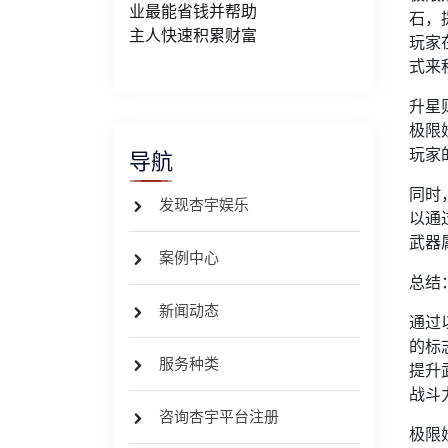
业最能省钱并帮助
石，
主人快速积累财富
玩家
式来
升星
极限
玩家
导航
同时
发现杏宇娱乐
以通
武器
案例中心
总结
新闻动态
通过
的标
服务种类
提升
战斗
咨询杏宇平台注册
极限