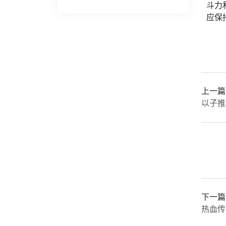
斗力
应保
上一篇
以子推
下一篇
热血传