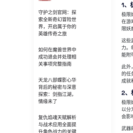
1、
守护之剑官网：探
极限
索全新奇幻冒险世
在游
界，开启属于你的
限妖
英雄传奇之旅
这些
力。
如何在魔兽世界中
能附
成功退会并处理相
关事项完整指南
此外
的任
天龙八部蝶影心华
成就
背后的秘密与深意
2、
探索：剑指江湖，
情缘未了
极限
以分
会影
复仇焰魂天赋解析
与战术应用全面提
武器
升角色战力的关键