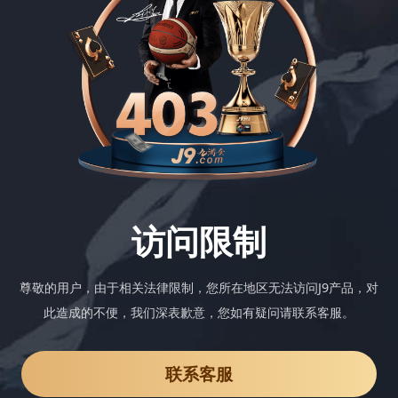
访问限制
尊敬的用户，由于相关法律限制，您所在地区无法访问J9产品，对
此造成的不便，我们深表歉意，您如有疑问请联系客服。
联系客服