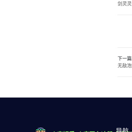
剑灵灵
下一篇
无敌泡
导航