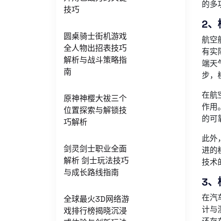
的多
技巧
2
圆桌骑士街机游戏
航空
全人物出招表技巧
有实
解析与战斗策略指
端天
南
步，
在航
原神神樱大祓三个
作用
位置探索与解锁技
的可
巧解析
此外
剑灵剑士职业全面
进的
解析 剑士玩法技巧
技术
与成长路线指南
3、
在汽
全球最火3D网络游
计与
戏排行榜揭晓沉浸