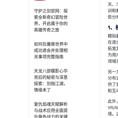
天、
训和
守护之剑官网：探
些分
索全新奇幻冒险世
界，开启属于你的
1、
英雄传奇之旅
模拟
在逐
如何在魔兽世界中
拓宽
成功退会并处理相
为用
关事项完整指南
领域
天龙八部蝶影心华
另一
背后的秘密与深意
分布
探索：剑指江湖，
供了
情缘未了
和互
此外
复仇焰魂天赋解析
VR
与战术应用全面提
境。
升角色战力的关键