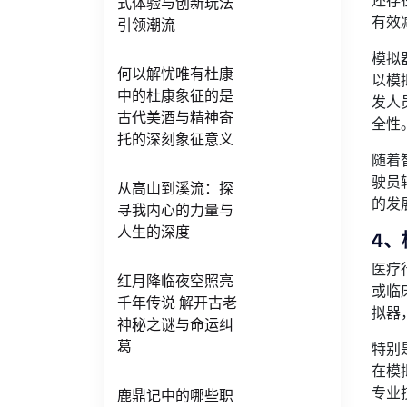
还存
式体验与创新玩法
有效
引领潮流
模拟
何以解忧唯有杜康
以模
中的杜康象征的是
发人
古代美酒与精神寄
全性
托的深刻象征意义
随着
驶员
从高山到溪流：探
的发
寻我内心的力量与
人生的深度
4
医疗
红月降临夜空照亮
或临
千年传说 解开古老
拟器
神秘之谜与命运纠
葛
特别
在模
专业
鹿鼎记中的哪些职