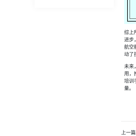
综上
进步
航空
动了
未来
用，
培训
量。
上一篇